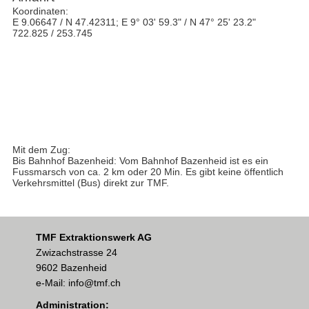
Koordinaten:
E 9.06647 / N 47.42311; E 9° 03' 59.3" / N 47° 25' 23.2"
722.825 / 253.745
Mit dem Zug:
Bis Bahnhof Bazenheid: Vom Bahnhof Bazenheid ist es ein
Fussmarsch von ca. 2 km oder 20 Min. Es gibt keine öffentlich
Verkehrsmittel (Bus) direkt zur TMF.
TMF Extraktionswerk AG
Zwizachstrasse 24
9602 Bazenheid
e-Mail: info@tmf.ch
Administration: