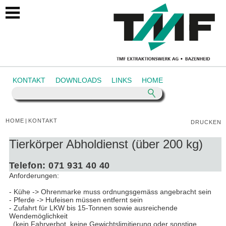
https://www.tmf.ch/kontakt
KONTAKT
DOWNLOADS
LINKS
HOME
HOME
|
KONTAKT
DRUCKEN
Tierkörper Abholdienst (über 200 kg)
Telefon: 071 931 40 40
Anforderungen:
- Kühe -> Ohrenmarke muss ordnungsgemäss angebracht sein
- Pferde -> Hufeisen müssen entfernt sein
- Zufahrt für LKW bis 15-Tonnen sowie ausreichende
Wendemöglichkeit
(kein Fahrverbot, keine Gewichtslimitierung oder sonstige