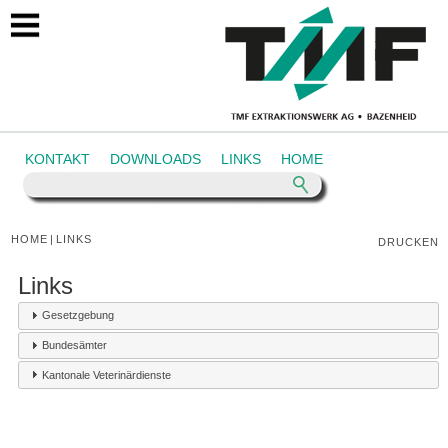
https://www.tmf.ch/links
KONTAKT
DOWNLOADS
LINKS
HOME
HOME
|
LINKS
DRUCKEN
Links
Gesetzgebung
Bundesämter
Kantonale Veterinärdienste