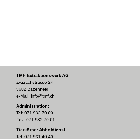
TMF Extraktionswerk AG
Zwizachstrasse 24
9602 Bazenheid
e-Mail: info@tmf.ch
Administration:
Tel: 071 932 70 00
Fax: 071 932 70 01
Tierkörper Abholdienst:
Tel: 071 931 40 40